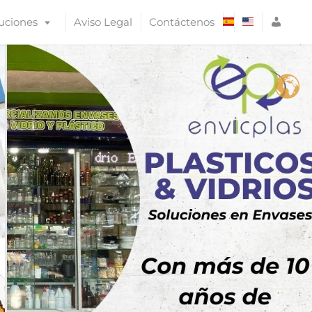
A
uciones
Aviso Legal
Contáctenos
C
C
E
S
O