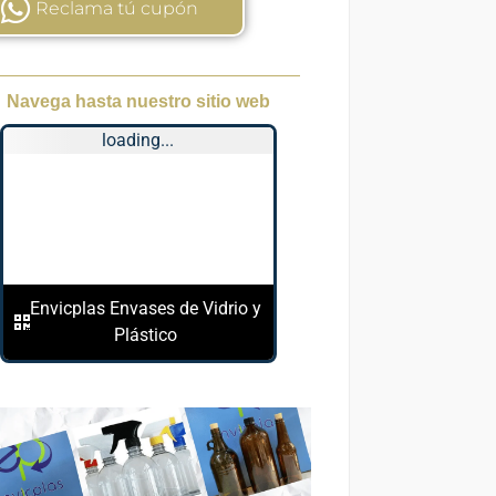
Reclama tú cupón
Navega hasta nuestro sitio web
loading...
Envicplas Envases de Vidrio y
Plástico