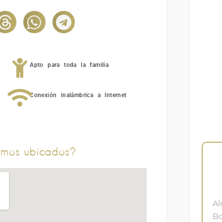
Apto para toda la familia
Conexión inalámbrica a Internet
mos ubicados?
A
Bo
Be
Em