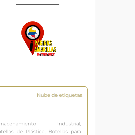
Nube de etiquetas
lmacenamiento Industrial
,
tellas de Plástico
,
Botellas para
bidas
,
Distribuidora de Envases
,
paques Plásticos
,
Envases de