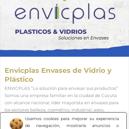
Envicplas Envases de Vidrio y
Plástico
ENVICPLAS ”La solución para envasar sus productos”
Somos una empresa familiar en la ciudad de Cúcuta
con alcance nacional, líder mayorista en envases para
los sectores belleza, cosmético, industrial, aseo,
alimentos y farmacéutico. Venta y comercialización de
Usamos cookies para mejorar su experiencia
envases de plástico y vidrio, tapas plásticas y metálicas,
de navegación, mostrarle anuncios o