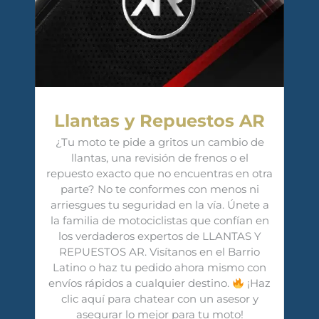
Llantas y Repuestos AR
¿Tu moto te pide a gritos un cambio de
llantas, una revisión de frenos o el
repuesto exacto que no encuentras en otra
parte? No te conformes con menos ni
arriesgues tu seguridad en la vía. Únete a
la familia de motociclistas que confían en
los verdaderos expertos de LLANTAS Y
REPUESTOS AR. Visítanos en el Barrio
Latino o haz tu pedido ahora mismo con
envíos rápidos a cualquier destino.
¡Haz
clic aquí para chatear con un asesor y
asegurar lo mejor para tu moto!