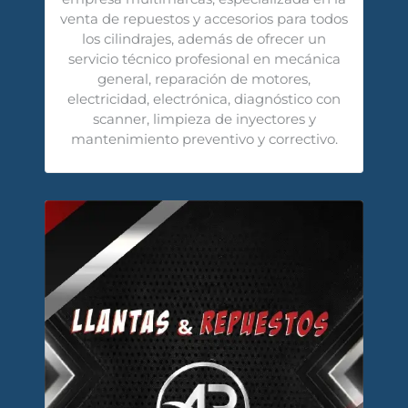
venta de repuestos y accesorios para todos
los cilindrajes, además de ofrecer un
servicio técnico profesional en mecánica
general, reparación de motores,
electricidad, electrónica, diagnóstico con
scanner, limpieza de inyectores y
mantenimiento preventivo y correctivo.