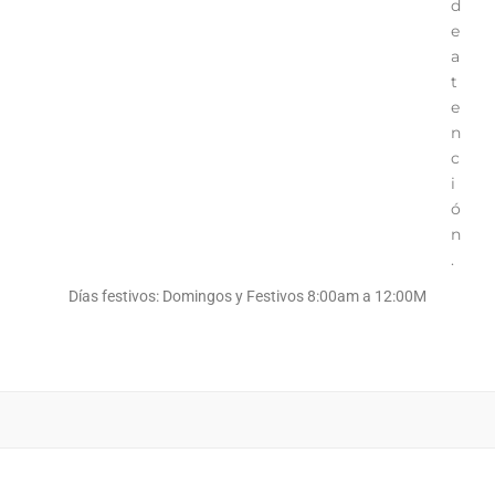
d
e
a
t
e
n
c
i
ó
n
.
Días festivos: Domingos y Festivos 8:00am a 12:00M