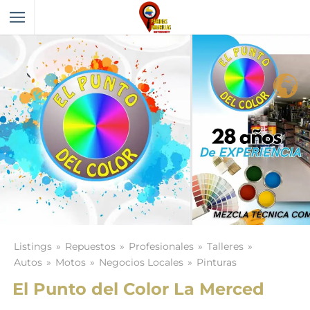
Listings
Repuestos
Profesionales
Talleres
Autos
Motos
Negocios Locales
Pinturas
El Punto del Color La Merced