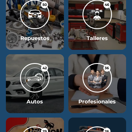
50
46
Repuestos
Talleres
42
36
Autos
Profesionales
29
26