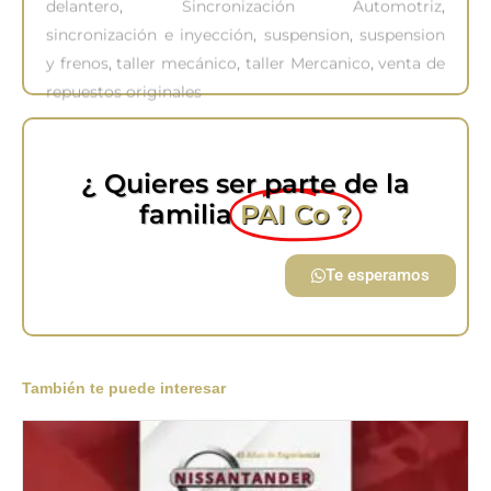
sincronización e inyección
,
suspension
,
suspension
y frenos
,
taller mecánico
,
taller Mercanico
,
venta de
repuestos originales
¿ Quieres ser parte de la
familia
PAI Co ?
Te esperamos
También te puede interesar