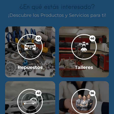
¿En qué estás interesado?
¡Descubre los Productos y Servicios para ti!
50
46
Repuestos
Talleres
42
36