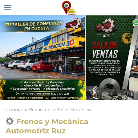
Listings
Repuestos
Taller Mecánico
Frenos y Mecánica
Automotriz Ruz