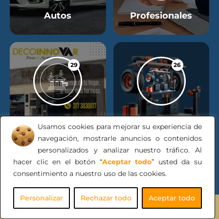
Autos
Profesionales
29
26
Negocios Locales
Taller Mecánico
Usamos cookies para mejorar su experiencia de
navegación, mostrarle anuncios o contenidos
personalizados y analizar nuestro tráfico. Al
hacer clic en el botón “
Aceptar todo
” usted da su
12
consentimiento a nuestro uso de las cookies.
Personalizar
Rechazar todo
Aceptar todo
Motos