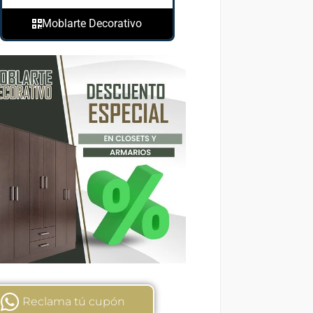
Moblarte Decorativo
Reclama tú cupón