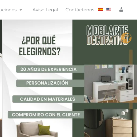
A
uciones
Aviso Legal
Contáctenos
C
C
E
S
O