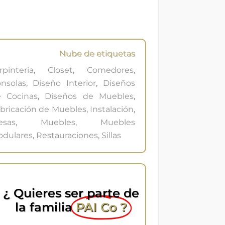
Nube de etiquetas
rpinteria
,
Closet
,
Comedores
,
nsolas
,
Diseño Interior
,
Diseños
 Cocinas
,
Diseños de Muebles
,
bricación de Muebles
,
Instalación
,
esas
,
Muebles
,
Muebles
dulares
,
Restauraciones
,
Sillas
¿ Quieres ser parte de
la familia
PAI Co ?