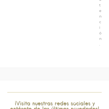
t
e
n
c
i
ó
n
.
¡Visita nuestras redes sociales y