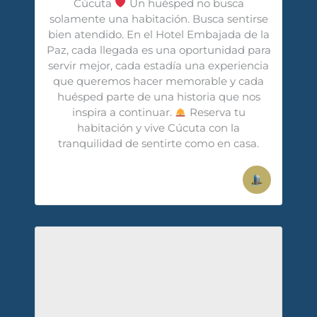
Cúcuta
Un huésped no busca
solamente una habitación. Busca sentirse
bien atendido. En el Hotel Embajada de la
Paz, cada llegada es una oportunidad para
servir mejor, cada estadía una experiencia
que queremos hacer memorable y cada
huésped parte de una historia que nos
inspira a continuar.
Reserva tu
habitación y vive Cúcuta con la
tranquilidad de sentirte como en casa.