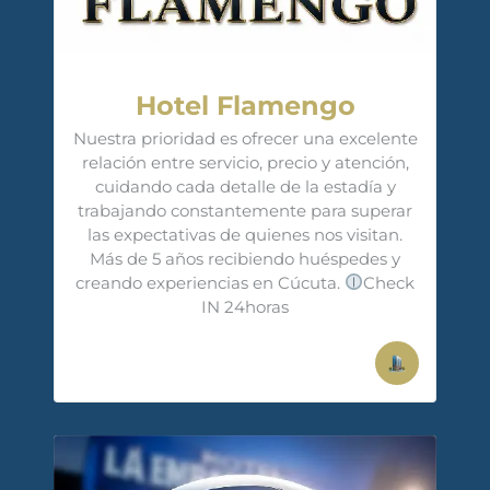
Hotel Flamengo
Nuestra prioridad es ofrecer una excelente
relación entre servicio, precio y atención,
cuidando cada detalle de la estadía y
trabajando constantemente para superar
las expectativas de quienes nos visitan.
Más de 5 años recibiendo huéspedes y
creando experiencias en Cúcuta.
Check
IN 24horas