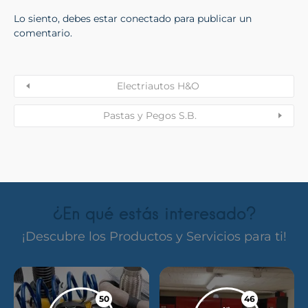
Lo siento, debes estar
conectado
para publicar un
comentario.
Electriautos H&O
Pastas y Pegos S.B.
¿En qué estás interesado?
¡Descubre los Productos y Servicios para ti!
50
46