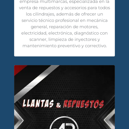
empresa multimarcas, especializada en la
venta de repuestos y accesorios para todos
los cilindrajes, además de ofrecer un
servicio técnico profesional en mecánica
general, reparación de motores,
electricidad, electrónica, diagnóstico con
scanner, limpieza de inyectores y
mantenimiento preventivo y correctivo.