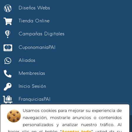
Diseños Webs
Tienda Online
Campañas Digitales
CuponomaníaPAI
Aliados
Membresías
Inicio Sesión
FranquiciasPAI
Usamos cookies para mejorar su experiencia de
navegación, mostrarle anuncios o contenidos
personalizados y analizar nuestro tráfico. Al
hacer clic en el botón “
Aceptar todo
” usted da su