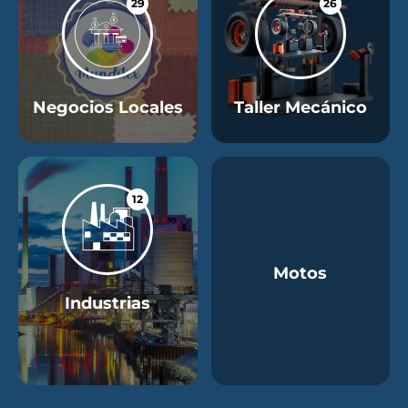
29
26
Negocios Locales
Taller Mecánico
12
Motos
Industrias