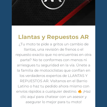
Llantas y Repuestos AR
¿Tu moto te pide a gritos un cambio de
llantas, una revisión de frenos o el
repuesto exacto que no encuentras en otra
parte? No te conformes con menos ni
arriesgues tu seguridad en la vía. Únete a
la familia de motociclistas que confían en
los verdaderos expertos de LLANTAS Y
REPUESTOS AR. Visítanos en el Barrio
Latino o haz tu pedido ahora mismo con
envíos rápidos a cualquier destino.
¡Haz
clic aquí para chatear con un asesor y
asegurar lo mejor para tu moto!