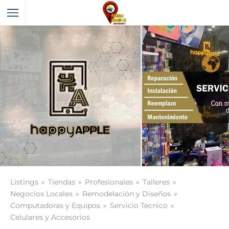
Listings
Tiendas
Profesionales
Talleres
Negocios Locales
Remodelación y Diseños
Computadoras y Equipos
Servicio Tecnico
Celulares y Accesorios