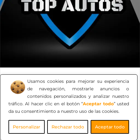
Top Autos
Usamos cookies para mejorar su experiencia
de navegación, mostrarle anuncios o
En TOP AUTOS, entendemos que la compra de un
contenidos personalizados y analizar nuestro
vehículo es una decisión importante. Por eso, te
tráfico. Al hacer clic en el botón “
Aceptar todo
” usted
ofrecemos una experiencia única y personalizada que
da su consentimiento a nuestro uso de las cookies.
cubre todos tus requerimientos.
Personalizar
Rechazar todo
Aceptar todo