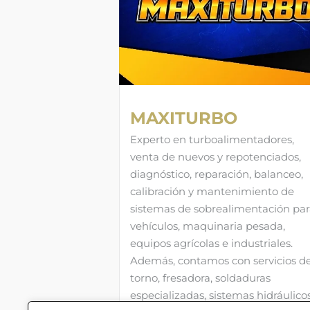
MAXITURBO
Experto en turboalimentadores,
venta de nuevos y repotenciados,
diagnóstico, reparación, balanceo,
calibración y mantenimiento de
sistemas de sobrealimentación pa
vehículos, maquinaria pesada,
equipos agrícolas e industriales.
Además, contamos con servicios d
torno, fresadora, soldaduras
especializadas, sistemas hidráulico