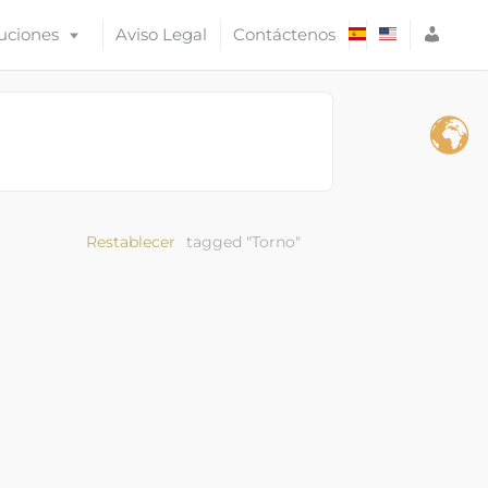
A
uciones
Aviso Legal
Contáctenos
C
C
E
S
O
Restablecer
tagged "Torno"