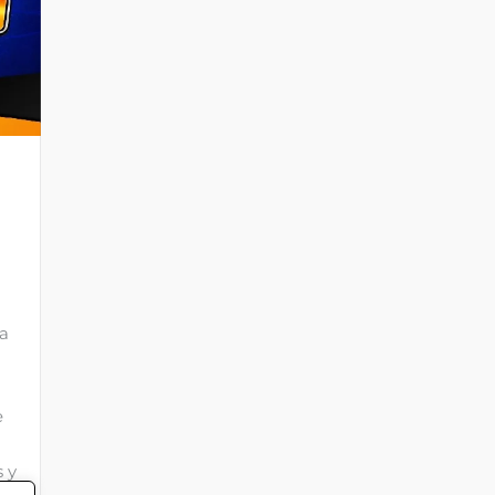
ra
e
s y