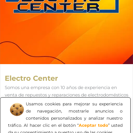
Electro Center
Somos una empresa con 10 años de experiencia en
venta de repuestos y reparaciones de electrodomésticos
de diferentes marcas, siempre buscando los mejores
Usamos cookies para mejorar su experiencia
estándares de desempeño y conocimiento de todos
de navegación, mostrarle anuncios o
nuestros colaboradores, trabajando siempre en equipo
contenidos personalizados y analizar nuestro
para lograr la satisfacción del cliente.
tráfico. Al hacer clic en el botón “
Aceptar todo
” usted
da su consentimiento a nuestro uso de las cookies.