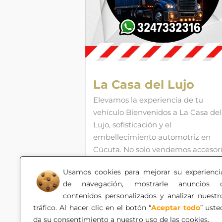
La Casa del Lujo
Elevamos la experiencia de tu
vehículo Bienvenidos a La Casa del
Lujo, sofisticación y el
embellecimiento automotriz en
Cúcuta. No solo vendemos accesori
lujos, autopartes, emblemas, luces
Usamos cookies para mejorar su experienci
transformamos vehículos en
de navegación, mostrarle anuncios 
máquinas de alto impacto,
contenidos personalizados y analizar nuestr
combinando estética, seguridad y
tráfico. Al hacer clic en el botón “
Aceptar todo
” uste
tecnología de punta.
da su consentimiento a nuestro uso de las cookies.