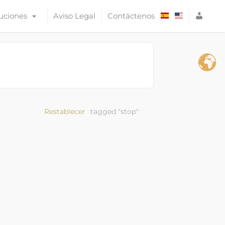
A
uciones
Aviso Legal
Contáctenos
C
C
E
S
O
Restablecer
tagged "stop"