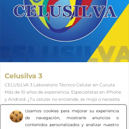
Celusilva 3
CELUSILVA 3 Laboratorio Técnico Celular en Cúcuta
Más de 10 años de experiencia. Especialistas en iPhone
y Android. ¿Tu celular no enciende, se mojó o necesita
un cambio de pantalla? No lo dejes en manos de
Usamos cookies para mejorar su experiencia
cualquiera. En CELUSILVA 3 somos un laboratorio
de navegación, mostrarle anuncios o
técnico especializado con más de una década de
contenidos personalizados y analizar nuestro
trayectoria solucionando repuestos, partes, piezas,