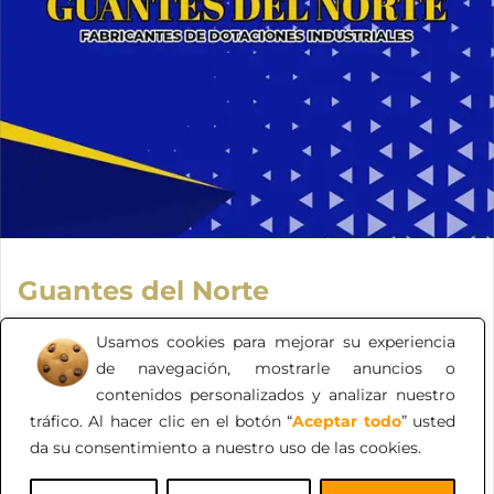
Guantes del Norte
En GUANTES DEL NORTE, entendemos la importancia
Usamos cookies para mejorar su experiencia
de la seguridad en el entorno laboral. Por eso, nos
de navegación, mostrarle anuncios o
enorgullece ofrecer una amplia gama de dotaciones
contenidos personalizados y analizar nuestro
empresariales, enfocadas en garantizar la protección de
tráfico. Al hacer clic en el botón “
Aceptar todo
” usted
tus trabajadores y el cumplimiento de las normativas
da su consentimiento a nuestro uso de las cookies.
de seguridad.