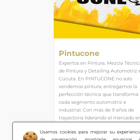
Pintucone
Expertos en Pintura, Mezcla Técnic
de Pintura y Detailing Automotriz 
Cúcuta. En PINTUCONE no solo
vendemos pintura; entregamos la
perfección técnica que transforma
cada segmento automotriz e
industrial. Con más de 9 años de
trayectoria liderando el mercado e
Cúcuta, somos el aliado estratégic
Usamos cookies para mejorar su experienci
de talleres, profesionales y
de navegación, mostrarle anuncios 