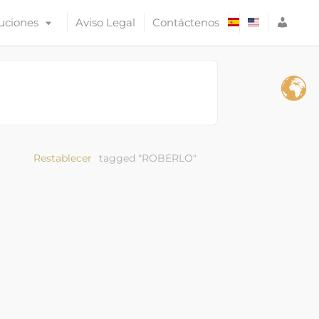
A
uciones
Aviso Legal
Contáctenos
C
C
E
S
O
Restablecer
tagged "ROBERLO"