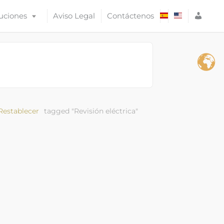
A
uciones
Aviso Legal
Contáctenos
C
C
E
S
O
Restablecer
tagged "Revisión eléctrica"