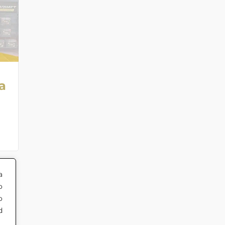
a
a
o
o
d