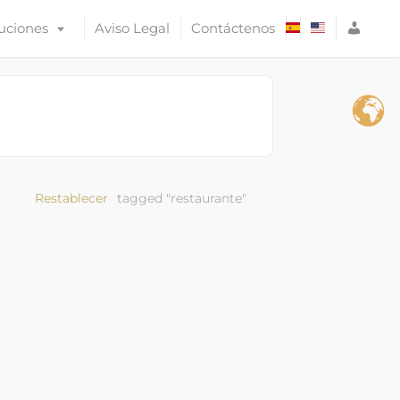
A
uciones
Aviso Legal
Contáctenos
C
C
E
S
O
Restablecer
tagged "restaurante"