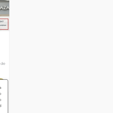
 de
a
o
o
d