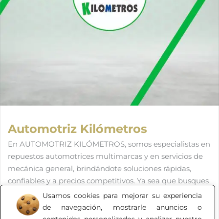
Automotriz Kilómetros
En AUTOMOTRIZ KILÓMETROS, somos especialistas en
repuestos automotrices multimarcas y en servicios de
mecánica general, brindándote soluciones rápidas,
confiables y a precios competitivos. Ya sea que busques
mantener tu vehículo en óptimas condiciones o
Usamos cookies para mejorar su experiencia
solucionar una falla específica, en nuestro almacén de
de navegación, mostrarle anuncios o
repuestos y taller mecánico profesional, encontrarás el