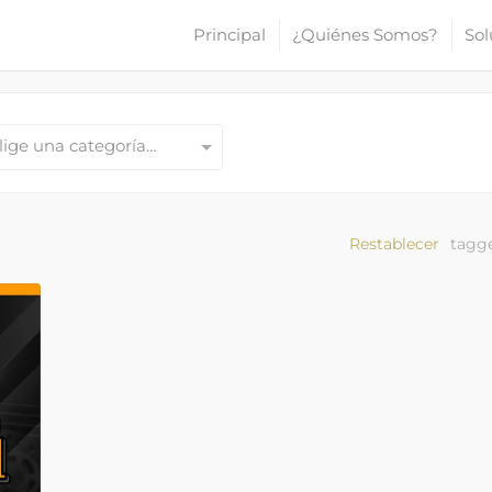
Principal
¿Quiénes Somos?
Sol
lige una categoría…
Restablecer
tagge