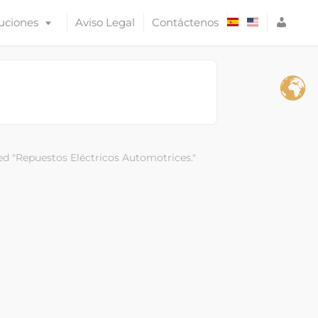
A
uciones
Aviso Legal
Contáctenos
C
C
E
S
O
d "Repuestos Eléctricos Automotrices."