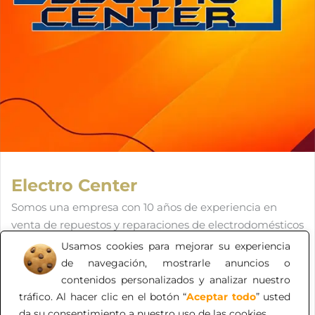
Electro Center
Somos una empresa con 10 años de experiencia en
venta de repuestos y reparaciones de electrodomésticos
de diferentes marcas, siempre buscando los mejores
Usamos cookies para mejorar su experiencia
estándares de desempeño y conocimiento de todos
de navegación, mostrarle anuncios o
nuestros colaboradores, trabajando siempre en equipo
contenidos personalizados y analizar nuestro
para lograr la satisfacción del cliente.
tráfico. Al hacer clic en el botón “
Aceptar todo
” usted
da su consentimiento a nuestro uso de las cookies.