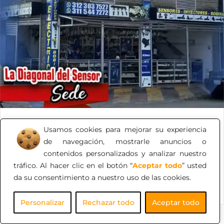
La Diagonal del Sensor
Usamos cookies para mejorar su experiencia
de navegación, mostrarle anuncios o
Somos una empresa de venta y suministro automotriz
contenidos personalizados y analizar nuestro
de alta calidad.
tráfico. Al hacer clic en el botón “
Aceptar todo
” usted
da su consentimiento a nuestro uso de las cookies.
Personalizar
Rechazar todo
Aceptar todo