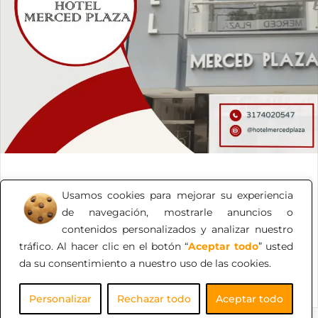
Hotel Merced Plaza
Usamos cookies para mejorar su experiencia
Un Hotel en Cúcuta de calidad y calidez humana. Con
de navegación, mostrarle anuncios o
precios óptimos. Pague en línea sin cargos de gestión
contenidos personalizados y analizar nuestro
adicional.
tráfico. Al hacer clic en el botón “
Aceptar todo
” usted
da su consentimiento a nuestro uso de las cookies.
Personalizar
Rechazar todo
Aceptar todo