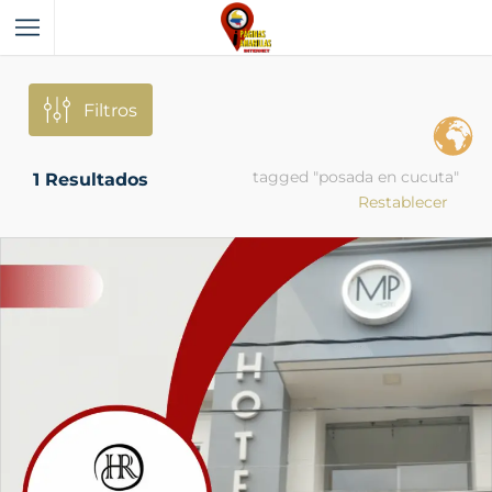
Filtros
tagged "posada en cucuta"
1
Resultados
Restablecer