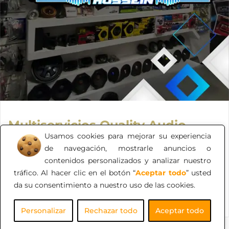
Multiservicios Quality Audio
Usamos cookies para mejorar su experiencia
Con más de 16 años de experiencia en el sector, nos
de navegación, mostrarle anuncios o
especializamos en ofrecer soluciones integrales en
contenidos personalizados y analizar nuestro
instalación y diseño de equipos de sonido, sistemas
tráfico. Al hacer clic en el botón “
Aceptar todo
” usted
audiovisuales, cámaras de seguridad y sensores de
da su consentimiento a nuestro uso de las cookies.
proximidad para automóviles.
Personalizar
Rechazar todo
Aceptar todo