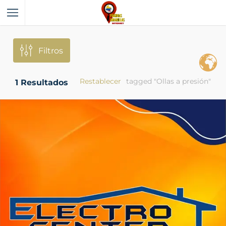
Filtros
Restablecer
tagged "Ollas a presión"
1
Resultados