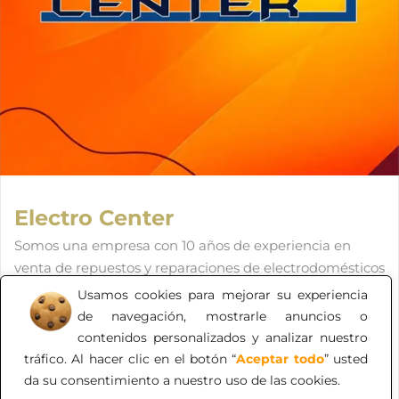
Electro Center
Somos una empresa con 10 años de experiencia en
venta de repuestos y reparaciones de electrodomésticos
de diferentes marcas, siempre buscando los mejores
Usamos cookies para mejorar su experiencia
estándares de desempeño y conocimiento de todos
de navegación, mostrarle anuncios o
nuestros colaboradores, trabajando siempre en equipo
contenidos personalizados y analizar nuestro
para lograr la satisfacción del cliente.
tráfico. Al hacer clic en el botón “
Aceptar todo
” usted
da su consentimiento a nuestro uso de las cookies.