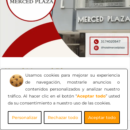
Hotel Merced Plaza
Usamos cookies para mejorar su experiencia
Un Hotel en Cúcuta de calidad y calidez humana. Con
de navegación, mostrarle anuncios o
precios óptimos. Pague en línea sin cargos de gestión
contenidos personalizados y analizar nuestro
adicional.
tráfico. Al hacer clic en el botón “
Aceptar todo
” usted
da su consentimiento a nuestro uso de las cookies.
Personalizar
Rechazar todo
Aceptar todo