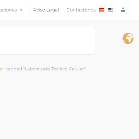
A
uciones
Aviso Legal
Contáctenos
C
C
E
S
O
er
tagged "Laboratorio Técnico Celular"