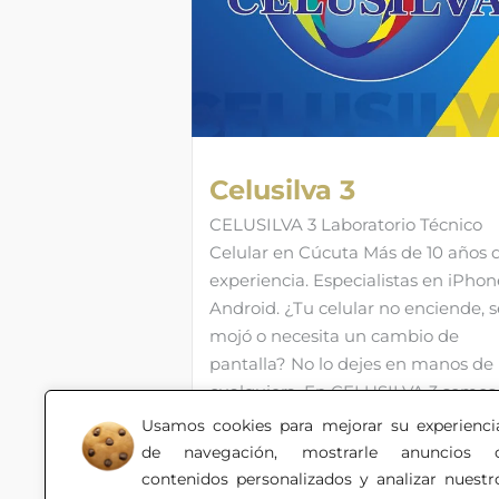
Celusilva 3
CELUSILVA 3 Laboratorio Técnico
Celular en Cúcuta Más de 10 años 
experiencia. Especialistas en iPhon
Android. ¿Tu celular no enciende, s
mojó o necesita un cambio de
pantalla? No lo dejes en manos de
cualquiera. En CELUSILVA 3 somos
laboratorio técnico especializado c
Usamos cookies para mejorar su experienci
más de una década de trayectoria
de navegación, mostrarle anuncios 
solucionando repuestos, partes,
contenidos personalizados y analizar nuestr