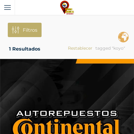
Filtros
Restablecer
tagged "koyo"
1
Resultados