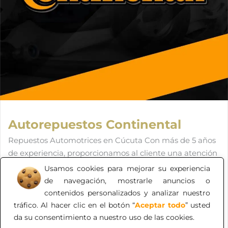
Autorepuestos Continental
Repuestos Automotrices en Cúcuta Con más de 5 años
de experiencia, proporcionamos al cliente una atención
personalizada, calidad y excelente precio. Repuestos
Usamos cookies para mejorar su experiencia
Automotrices: Partes de Motor Partes de Caja y
de navegación, mostrarle anuncios o
Transmisión Partes Eléctricas Suspensión y Frenos
contenidos personalizados y analizar nuestro
Repuestos para el Mantenimiento en General.
tráfico. Al hacer clic en el botón “
Aceptar todo
” usted
da su consentimiento a nuestro uso de las cookies.