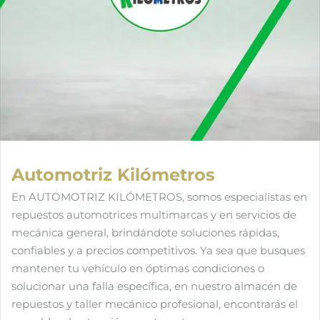
Automotriz Kilómetros
En AUTOMOTRIZ KILÓMETROS, somos especialistas en
repuestos automotrices multimarcas y en servicios de
mecánica general, brindándote soluciones rápidas,
confiables y a precios competitivos. Ya sea que busques
mantener tu vehículo en óptimas condiciones o
solucionar una falla específica, en nuestro almacén de
repuestos y taller mecánico profesional, encontrarás el