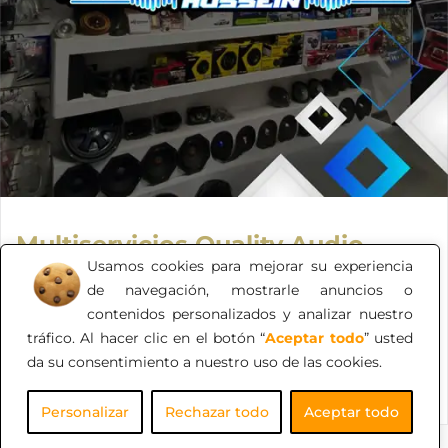
Multiservicios Quality Audio
Usamos cookies para mejorar su experiencia
Con más de 16 años de experiencia en el sector, nos
de navegación, mostrarle anuncios o
especializamos en ofrecer soluciones integrales en
contenidos personalizados y analizar nuestro
instalación y diseño de equipos de sonido, sistemas
tráfico. Al hacer clic en el botón “
Aceptar todo
” usted
audiovisuales, cámaras de seguridad y sensores de
da su consentimiento a nuestro uso de las cookies.
proximidad para automóviles.
Personalizar
Rechazar todo
Aceptar todo