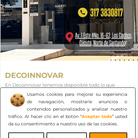
DECOINNOVAR
En Decoinnovar tenemos disponible todo lo que
requiere para los acabados de tu proyecto, también
Usamos cookies para mejorar su experiencia
productos de interiorismo. En un solo lugar lo
de navegación, mostrarle anuncios o
encuentras todo, de alta calidad, nuevas colecciones y al
contenidos personalizados y analizar nuestro
mejor precio. Ven y te asesoramos.
tráfico. Al hacer clic en el botón “
Aceptar todo
” usted
da su consentimiento a nuestro uso de las cookies.