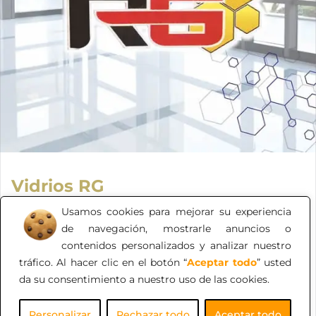
Vidrios RG
Somos una cristalería dedicada a vender vidrios,
Usamos cookies para mejorar su experiencia
espejos, cristales de seguridad, templados, laminados y
de navegación, mostrarle anuncios o
blindados, ventanas panorámicas y todo lo que estés
contenidos personalizados y analizar nuestro
buscando.
tráfico. Al hacer clic en el botón “
Aceptar todo
” usted
da su consentimiento a nuestro uso de las cookies.
Personalizar
Rechazar todo
Aceptar todo