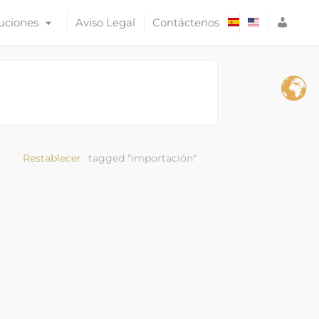
A
uciones
Aviso Legal
Contáctenos
C
C
E
S
O
Restablecer
tagged "importación"