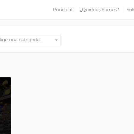
Principal
¿Quiénes Somos?
Sol
lige una categoría…