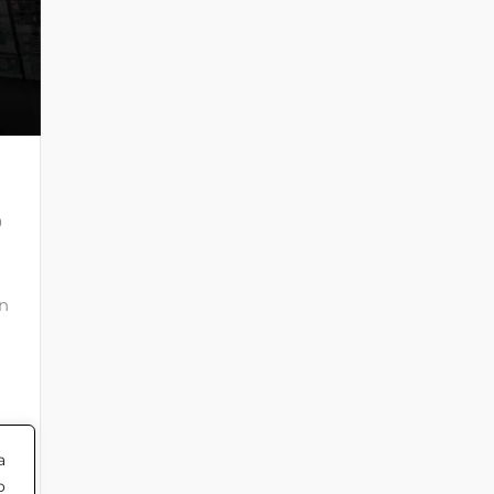
0
ón
s
a
o