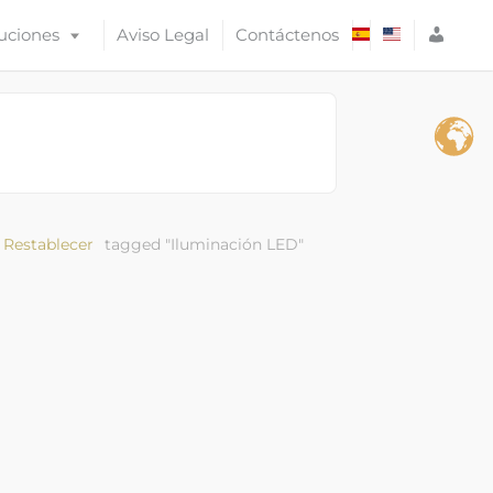
A
uciones
Aviso Legal
Contáctenos
C
C
E
S
O
Restablecer
tagged "Iluminación LED"