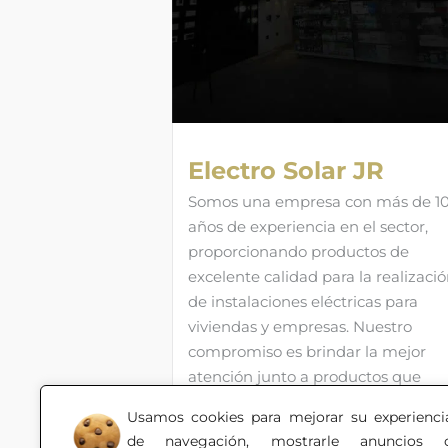
Electro Solar JR
Somos una empresa con más de 1
años de experiencia en el sector,
proporcionando productos de
excelente calidad para la realizaci
de instalaciones eléctricas para
viviendas y empresas. Nuestro
compromiso es brindar la mejor
atención junto a productos que
cumplan con todas las necesidade
Usamos cookies para mejorar su experienci
de nuestros clientes.
de navegación, mostrarle anuncios 