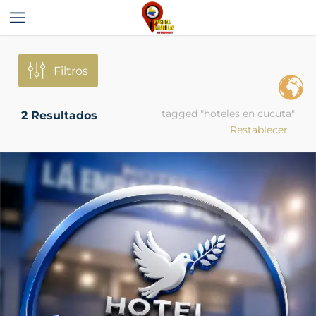
Filtros
tagged "hoteles en cucuta"
2
Resultados
Restablecer