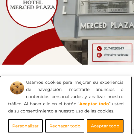
Hotel Merced Plaza
Usamos cookies para mejorar su experiencia
Un Hotel en Cúcuta de calidad y calidez humana. Con
de navegación, mostrarle anuncios o
precios óptimos. Pague en línea sin cargos de gestión
contenidos personalizados y analizar nuestro
adicional.
tráfico. Al hacer clic en el botón “
Aceptar todo
” usted
da su consentimiento a nuestro uso de las cookies.
Personalizar
Rechazar todo
Aceptar todo