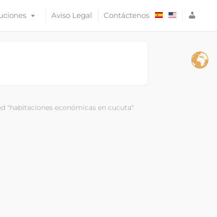
A
uciones
Aviso Legal
Contáctenos
C
C
E
S
O
d "habitaciones económicas en cucuta"