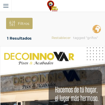
Filtros
Restablecer
tagged "grifos"
1
Resultados