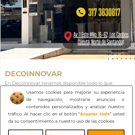
DECOINNOVAR
En Decoinnovar tenemos disponible todo lo que
requiere para los acabados de tu proyecto, también
Usamos cookies para mejorar su experiencia
productos de interiorismo. En un solo lugar lo
de navegación, mostrarle anuncios o
encuentras todo, de alta calidad, nuevas colecciones y al
contenidos personalizados y analizar nuestro
mejor precio. Ven y te asesoramos.
tráfico. Al hacer clic en el botón “
Aceptar todo
” usted
da su consentimiento a nuestro uso de las cookies.