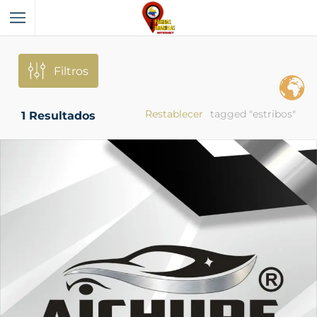
Filtros
Restablecer
tagged "estribos"
1
Resultados