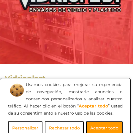
Vidrioplast
Usamos cookies para mejorar su experiencia
Con más de 25 años de experiencia en el sector de
de navegación, mostrarle anuncios o
envases y tapas de vidrio y plástico, de la más alta
contenidos personalizados y analizar nuestro
calidad y variedad, no dude en contactarnos y descubra
tráfico. Al hacer clic en el botón “
Aceptar todo
” usted
por qué somos la elección preferida de nuestros
da su consentimiento a nuestro uso de las cookies.
estimados clientes.
Personalizar
Rechazar todo
Aceptar todo