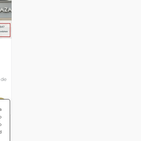
 de
a
o
o
d