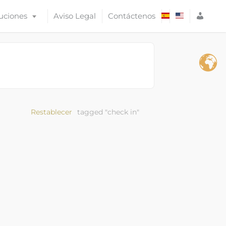
A
uciones
Aviso Legal
Contáctenos
C
C
E
S
O
Restablecer
tagged "check in"