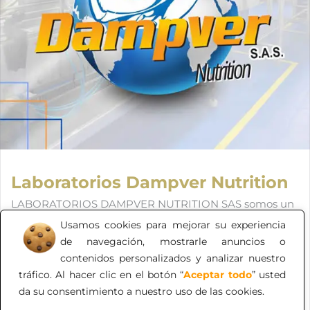
Laboratorios Dampver Nutrition
LABORATORIOS DAMPVER NUTRITION SAS somos un
laboratorio certificado a nivel nacional e internacional
Usamos cookies para mejorar su experiencia
con más de 20 años de experiencia, destacado por la
de navegación, mostrarle anuncios o
calidad en sus procesos de producción, desarrollo e
contenidos personalizados y analizar nuestro
innovación constante.
tráfico. Al hacer clic en el botón “
Aceptar todo
” usted
da su consentimiento a nuestro uso de las cookies.