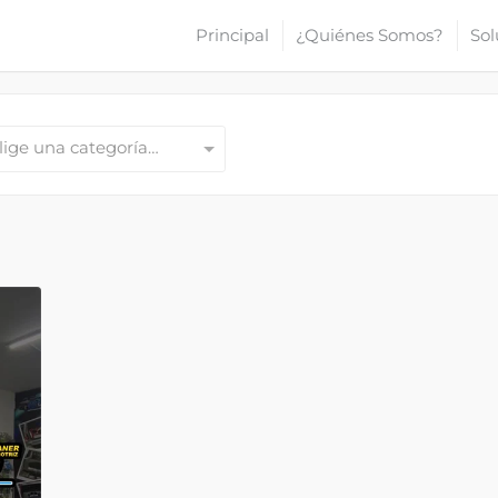
Principal
¿Quiénes Somos?
Sol
lige una categoría…