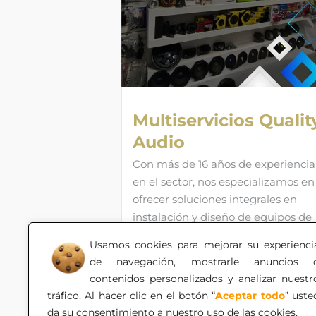
Multiservicios Qualit
Audio
Con más de 16 años de experiencia
en el sector, nos especializamos en
ofrecer soluciones integrales en
instalación y diseño de equipos de
sonido, sistemas audiovisuales,
Usamos cookies para mejorar su experienci
cámaras de seguridad y sensores 
de navegación, mostrarle anuncios 
proximidad para automóviles.
contenidos personalizados y analizar nuestr
tráfico. Al hacer clic en el botón “
Aceptar todo
” uste
da su consentimiento a nuestro uso de las cookies.