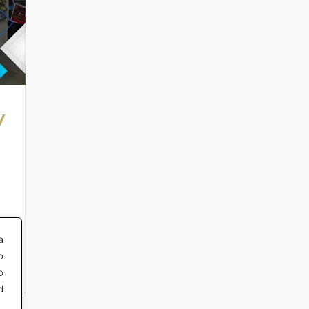
y
a
de
o
o
d