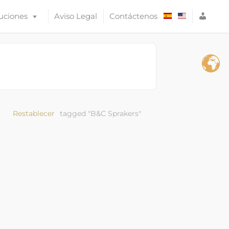
A
uciones
Aviso Legal
Contáctenos
C
C
E
S
O
Restablecer
tagged "B&C Sprakers"