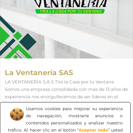
La Ventanería SAS
LA VENTANERÍA S.A.S Tira la Casa por tu Ventana
Somos una empresa consolidada con más de 13 años de
experiencia nos enorgullecemos de ser líderes en el
sector, combinando la innovación, la artesanía y la
Usamos cookies para mejorar su experiencia
precisión en cada proyecto que realizamos. Estructuras
de navegación, mostrarle anuncios o
en Vidrios, Aluminios, Acero Inoxidable, Acrilicos, PVC y
contenidos personalizados y analizar nuestro
Policarbonatos ▫Fachadas ▫Divisiones de Baños y
tráfico. Al hacer clic en el botón “
Aceptar todo
” usted