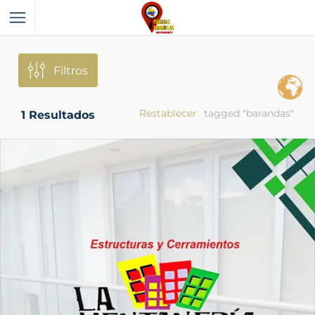
Filtros
Restablecer
tagged "barandas"
1
Resultados