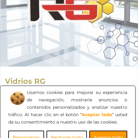
Vidrios RG
Somos una cristalería dedicada a vender vidrios,
Usamos cookies para mejorar su experiencia
espejos, cristales de seguridad, templados, laminados y
de navegación, mostrarle anuncios o
blindados, ventanas panorámicas y todo lo que estés
contenidos personalizados y analizar nuestro
buscando.
tráfico. Al hacer clic en el botón “
Aceptar todo
” usted
da su consentimiento a nuestro uso de las cookies.
Personalizar
Rechazar todo
Aceptar todo