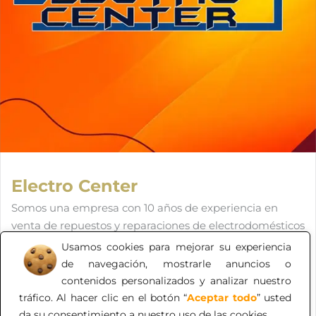
Electro Center
Somos una empresa con 10 años de experiencia en
venta de repuestos y reparaciones de electrodomésticos
de diferentes marcas, siempre buscando los mejores
Usamos cookies para mejorar su experiencia
estándares de desempeño y conocimiento de todos
de navegación, mostrarle anuncios o
nuestros colaboradores, trabajando siempre en equipo
contenidos personalizados y analizar nuestro
para lograr la satisfacción del cliente.
tráfico. Al hacer clic en el botón “
Aceptar todo
” usted
da su consentimiento a nuestro uso de las cookies.