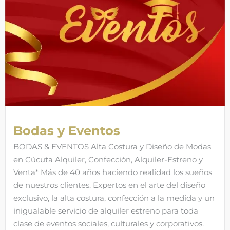
Bodas y Eventos
BODAS & EVENTOS Alta Costura y Diseño de Modas
en Cúcuta Alquiler, Confección, Alquiler-Estreno y
Venta* Más de 40 años haciendo realidad los sueños
de nuestros clientes. Expertos en el arte del diseño
exclusivo, la alta costura, confección a la medida y un
inigualable servicio de alquiler estreno para toda
clase de eventos sociales, culturales y corporativos.