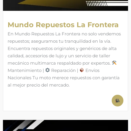
Mundo Repuestos La Frontera
En Mundo Repuestos La Frontera no solo vendemos
repuestos; aseguramos tu tranquilidad en la vía.
Encuentra repuestos originales y genéricos de alta
calidad, accesorios de lujo y un servicio de taller
mecánico multimarca respaldado por expertos.
Mantenimiento |
Reparación |
Envíos
Nacionales Tu moto merece repuestos con garantía
al mejor precio del mercado.