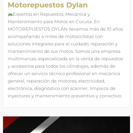
Motorepuestos Dylan
Expertos en Repuestos, Mecánica y
Mantenimiento para Motos en Cúcuta. En
MOTOREPUESTOS DYLAN llevamos más de 10 años
acompañando a miles de motociclistas con
soluciones integrales para el cuidado, reparación y
mantenimiento de sus motos. Somos una empresa
multimarcas, especializada en la venta de repuestos
y accesorios para todos los cilindrajes, además de
ofrecer un servicio técnico profesional en mecánica
general, reparación de motores, electricidad,
electrónica, diagnóstico con scanner, limpieza de
inyectores y mantenimiento preventivo y correctivo.